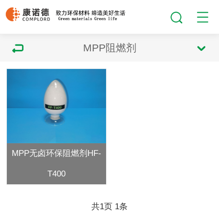
MPP阻燃剂
MPP无卤环保阻燃剂HF-
T400
共
1
页
1
条